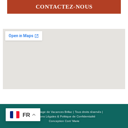
CONTACTEZ-NOUS
© 2026
|
Village de Vacances Brillac
| Tous droits réservés |
FR
Mentions Légales
&
Politique de Confidentialité
Conception Com’ Marie