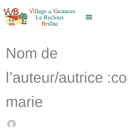
Rechercher :
Aller
au
contenu
Nom de
l’auteur/autrice :c
marie